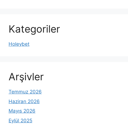
Kategoriler
Holeybet
Arşivler
Temmuz 2026
Haziran 2026
Mayıs 2026
Eylül 2025