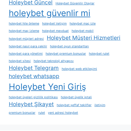
Holeybet Güncel
Holeybet Güvenilir Olaylar
holeybet güvenlir mi
holeybet hile önleme
holeybet i̇letişim
holeybet maç izle
holeybet maç izleme
holeybet mevduat
holeybet mobil
Holeybet Müşteri Hizmetleri
holeybet müşteri adresi
holeybet nasıl para çekilir
holeybet oyun standartları
holeybet para yönetimi
holeybet premium bonuslar
holeybet rulet
holeybet sitesi
holeybet teknoloji altyapısı
Holeybet Telegram
holeybet web etkileşimi
holeybet whatsapp
Holeybet Yeni Giriş
holeybet üyeleri gizlilik politikası
holeybet üyelik i̇ptali
Holeybet Şikayet
holeybet şeffaf teklifler
iletişim
premium bonuslar
rulet
yeni adresi holeybet