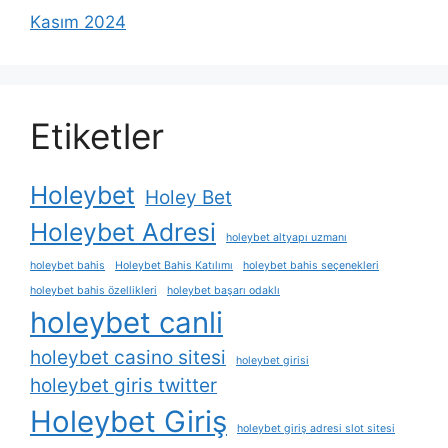
Kasım 2024
Etiketler
Holeybet
Holey Bet
Holeybet Adresi
holeybet altyapı uzmanı
holeybet bahis
Holeybet Bahis Katılımı
holeybet bahis seçenekleri
holeybet bahis özellikleri
holeybet başarı odaklı
holeybet canli
holeybet casino sitesi
holeybet girisi
holeybet giris twitter
Holeybet Giriş
holeybet giriş adresi slot sitesi