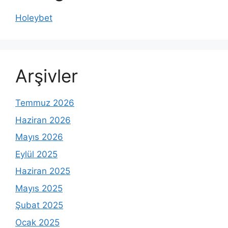
Holeybet
Arşivler
Temmuz 2026
Haziran 2026
Mayıs 2026
Eylül 2025
Haziran 2025
Mayıs 2025
Şubat 2025
Ocak 2025