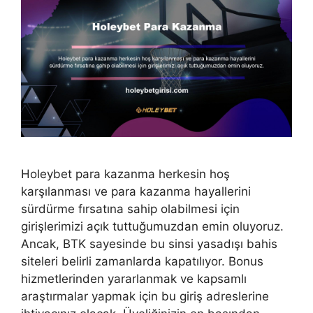
Holeybet para kazanma herkesin hoş
karşılanması ve para kazanma hayallerini
sürdürme fırsatına sahip olabilmesi için
girişlerimizi açık tuttuğumuzdan emin oluyoruz.
Ancak, BTK sayesinde bu sinsi yasadışı bahis
siteleri belirli zamanlarda kapatılıyor. Bonus
hizmetlerinden yararlanmak ve kapsamlı
araştırmalar yapmak için bu giriş adreslerine