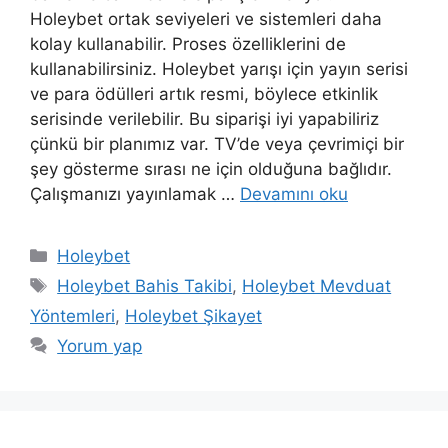
Holeybet ortak seviyeleri ve sistemleri daha
kolay kullanabilir. Proses özelliklerini de
kullanabilirsiniz. Holeybet yarışı için yayın serisi
ve para ödülleri artık resmi, böylece etkinlik
serisinde verilebilir. Bu siparişi iyi yapabiliriz
çünkü bir planımız var. TV’de veya çevrimiçi bir
şey gösterme sırası ne için olduğuna bağlıdır.
Çalışmanızı yayınlamak …
Devamını oku
Kategoriler
Holeybet
Etiketler
Holeybet Bahis Takibi
,
Holeybet Mevduat
Yöntemleri
,
Holeybet Şikayet
Yorum yap