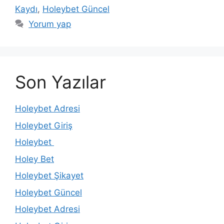
Kaydı
,
Holeybet Güncel
Yorum yap
Son Yazılar
Holeybet Adresi
Holeybet Giriş
Holeybet
Holey Bet
Holeybet Şikayet
Holeybet Güncel
Holeybet Adresi