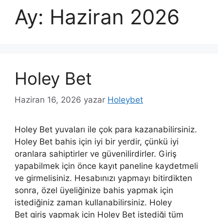
Ay:
Haziran 2026
Holey Bet
Haziran 16, 2026
yazar
Holeybet
Holey Bet yuvaları ile çok para kazanabilirsiniz.
Holey Bet bahis için iyi bir yerdir, çünkü iyi
oranlara sahiptirler ve güvenilirdirler. Giriş
yapabilmek için önce kayıt paneline kaydetmeli
ve girmelisiniz. Hesabınızı yapmayı bitirdikten
sonra, özel üyeliğinize bahis yapmak için
istediğiniz zaman kullanabilirsiniz. Holey
Bet giriş yapmak için Holey Bet istediği tüm