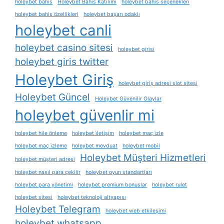
holeybet bahis
Holeybet Bahis Katılımı
holeybet bahis seçenekleri
holeybet bahis özellikleri
holeybet başarı odaklı
holeybet canli
holeybet casino sitesi
holeybet girisi
holeybet giris twitter
Holeybet Giriş
holeybet giriş adresi slot sitesi
Holeybet Güncel
Holeybet Güvenilir Olaylar
holeybet güvenlir mi
holeybet hile önleme
holeybet i̇letişim
holeybet maç izle
holeybet maç izleme
holeybet mevduat
holeybet mobil
Holeybet Müşteri Hizmetleri
holeybet müşteri adresi
holeybet nasıl para çekilir
holeybet oyun standartları
holeybet para yönetimi
holeybet premium bonuslar
holeybet rulet
holeybet sitesi
holeybet teknoloji altyapısı
Holeybet Telegram
holeybet web etkileşimi
holeybet whatsapp