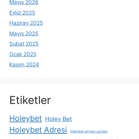
Mayıs 2026
Eylül 2025
Haziran 2025
Mayıs 2025
Şubat 2025
Ocak 2025
Kasım 2024
Etiketler
Holeybet
Holey Bet
Holeybet Adresi
holeybet altyapı uzmanı