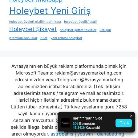
Holeybet Yeni Giriş
holeybet üyeleri gizlilik politikası
holeybet üyelik i̇ptali
Holeybet Şikayet
holeybet şeffaf teklifler
iletişim
premium bonuslar
rulet
yeni adresi holeybet
Avrasya'nın en büyük reklam platformunda olmak için
Microsoft Teams:
reklam@avrasyamarketing.com
adresimizden veya Telegram: @Avrasyamarketing
adresimizden irtibat kurabilirsiniz. (Tek iletişim
adreslerimiz teams / telegram ve mail adresimizdir.
Harici hiçbir iletişim adresimiz bulunmamaktadır.
Lütfen itibar etmeyiniz.) Türkiye yasalarına göre 7258
sayılı kanun uyarınca yasa dışı bahis oynamanın
cezaları mevcuttur. Şu an bulunduğunuz site hiç bir
şekilde illegal bahis oyunları oynatmıyor ve oynamaya
aracı olmuyordur.
astrobahis
|
youwin
|
dianabetting
|