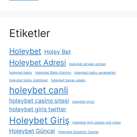
Etiketler
Holeybet
Holey Bet
Holeybet Adresi
holeybet altyapı uzmanı
holeybet bahis
Holeybet Bahis Katılımı
holeybet bahis seçenekleri
holeybet bahis özellikleri
holeybet başarı odaklı
holeybet canli
holeybet casino sitesi
holeybet girisi
holeybet giris twitter
Holeybet Giriş
holeybet giriş adresi slot sitesi
Holeybet Güncel
Holeybet Güvenilir Olaylar