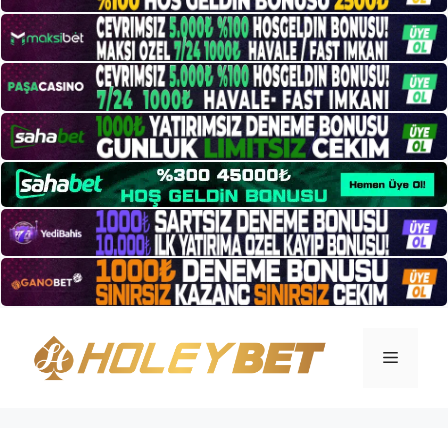
İçeriğe
atla
Menü